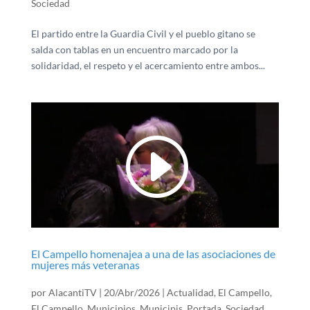
Sociedad
El partido entre la Guardia Civil y el pueblo gitano se
salda con tablas en un encuentro marcado por la
solidaridad, el respeto y el acercamiento entre ambos...
El Campello homenajea a una de las asociaciones de
mujeres más veteranas
por
AlacantiTV
|
20/Abr/2026
|
Actualidad
,
El Campello
,
El Campello
,
Municipios
,
Municipis
,
Portada
,
Sociedad