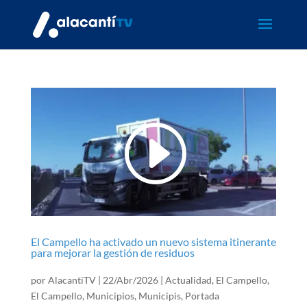
El Campello ha activado un nuevo sistema itinerante
para mejorar la gestión de residuos
por
AlacantiTV
|
22/Abr/2026
|
Actualidad
,
El Campello
,
El Campello
,
Municipios
,
Municipis
,
Portada