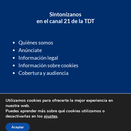
Sintonízanos
en el canal 21 de la TDT
Quiénes somos
Anúnciate
Información legal
Información sobre cookies
Cobertura y audiencia
Información de interés
Utilizamos cookies para ofrecerte la mejor experiencia en
Contactos de interés
nuestra web.
Farmacias de guardia
Puedes aprender más sobre qué cookies utilizamos o
desactivarlas en los
ajustes
.
Parrilla de programación
Aceptar