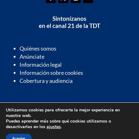
Sintonízanos
en el canal 21 de la TDT
Quiénes somos
Anúnciate
Información legal
Información sobre cookies
Cobertura y audiencia
Información de interés
Utilizamos cookies para ofrecerte la mejor experiencia en
Contactos de interés
nuestra web.
Farmacias de guardia
Puedes aprender más sobre qué cookies utilizamos o
desactivarlas en los
ajustes
.
Parrilla de programación
Aceptar