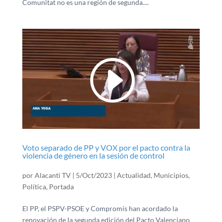
Comunitat no es una región de segunda....
Voto separado de PP y VOX por el pacto contra la
violencia de género en la sesión de control
por
Alacanti TV
|
5/Oct/2023
|
Actualidad
,
Municipios
,
Política
,
Portada
El PP, el PSPV-PSOE y Compromís han acordado la
renovación de la segunda edición del Pacto Valenciano