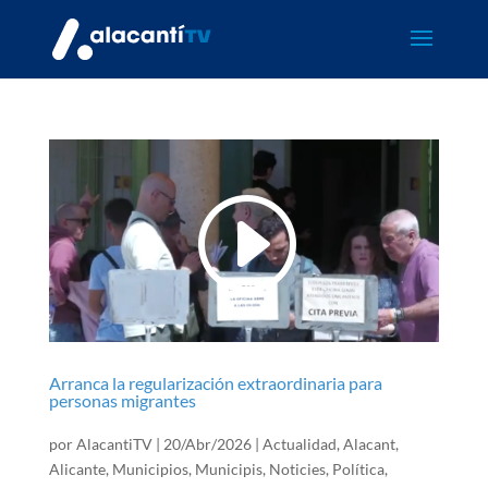
Arranca la regularización extraordinaria para
personas migrantes
por
AlacantiTV
|
20/Abr/2026
|
Actualidad
,
Alacant
,
Alicante
,
Municipios
,
Municipis
,
Noticies
,
Política
,