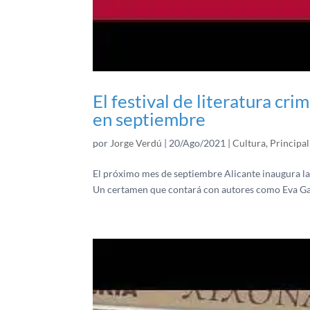
El festival de literatura cri
en septiembre
por
Jorge Verdú
|
20/Ago/2021
|
Cultura
,
Principal
El próximo mes de septiembre Alicante inaugura la p
Un certamen que contará con autores como Eva Garc