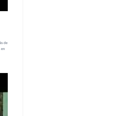
ás de
s en