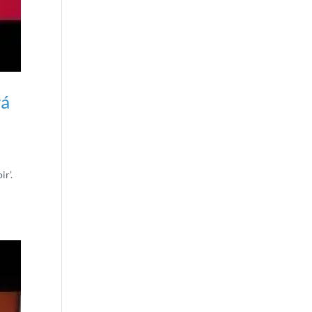
rá
ir’.