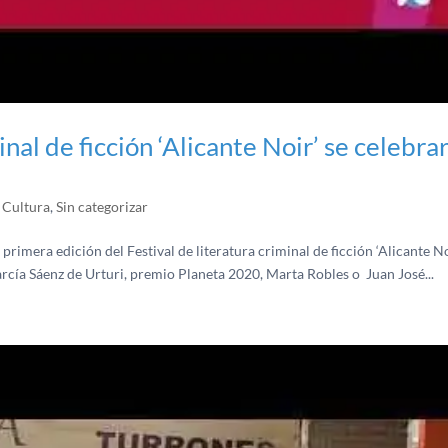
minal de ficción ‘Alicante Noir’ se celebra
 Cultura
,
Sin categorizar
rimera edición del Festival de literatura criminal de ficción ‘Alicante No
ía Sáenz de Urturi, premio Planeta 2020, Marta Robles o Juan José...