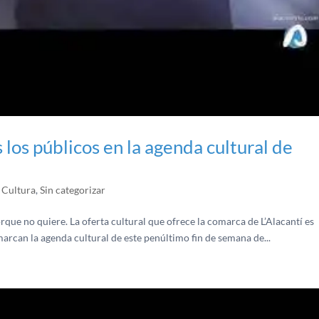
los públicos en la agenda cultural de
 Cultura
,
Sin categorizar
rque no quiere. La oferta cultural que ofrece la comarca de L’Alacantí es
 marcan la agenda cultural de este penúltimo fin de semana de...