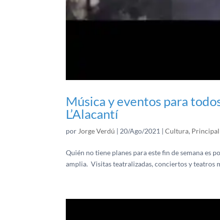
Música y eventos para todos 
L’Alacantí
por
Jorge Verdú
|
20/Ago/2021
|
Cultura
,
Principal
Quién no tiene planes para este fin de semana es po
amplia. Visitas teatralizadas, conciertos y teatros