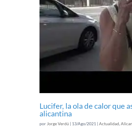
Lucifer, la ola de calor que a
alicantina
por
Jorge Verdú
|
13/Ago/2021
|
Actualidad
,
Alica