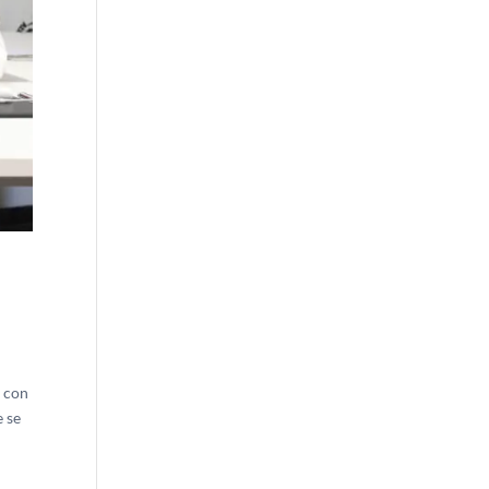
o con
e se