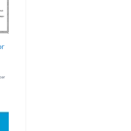
or
par