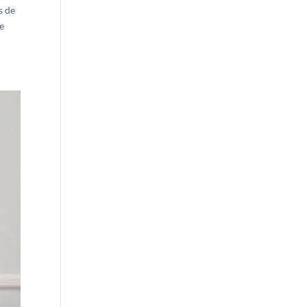
s de
ue