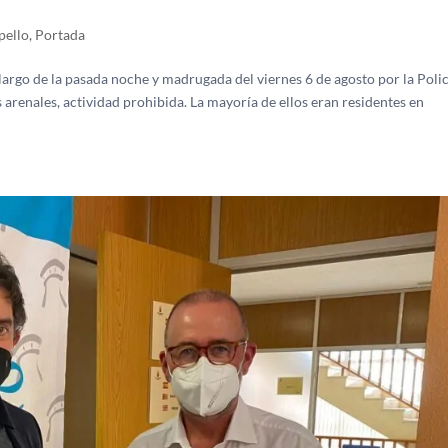
pello
,
Portada
largo de la pasada noche y madrugada del viernes 6 de agosto por la Poli
 arenales, actividad prohibida. La mayoría de ellos eran residentes en