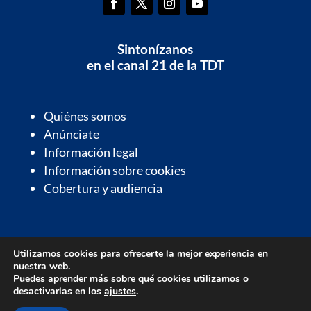
Sintonízanos
en el canal 21 de la TDT
Quiénes somos
Anúnciate
Información legal
Información sobre cookies
Cobertura y audiencia
Información de interés
Utilizamos cookies para ofrecerte la mejor experiencia en
Contactos de interés
nuestra web.
Farmacias de guardia
Puedes aprender más sobre qué cookies utilizamos o
desactivarlas en los
ajustes
.
Parrilla de programación