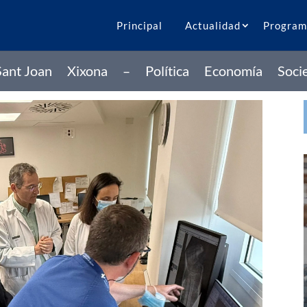
Principal
Actualidad
Program
Sant Joan
Xixona
–
Política
Economía
Soci