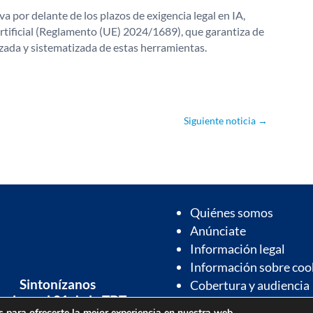
a por delante de los plazos de exigencia legal en IA,
rtificial (Reglamento (UE) 2024/1689), que garantiza de
zada y sistematizada de estas herramientas.
Siguiente noticia
→
Quiénes somos
Anúnciate
Información legal
Información sobre coo
Sintonízanos
Cobertura y audiencia
 el canal 21 de la TDT
 para ofrecerte la mejor experiencia en nuestra web.