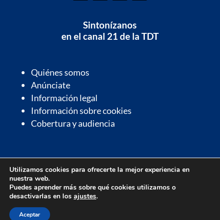
Sintonízanos
en el canal 21 de la TDT
Quiénes somos
Anúnciate
Información legal
Información sobre cookies
Cobertura y audiencia
Información de interés
Utilizamos cookies para ofrecerte la mejor experiencia en
Contactos de interés
nuestra web.
Farmacias de guardia
Puedes aprender más sobre qué cookies utilizamos o
desactivarlas en los
ajustes
.
Parrilla de programación
Aceptar