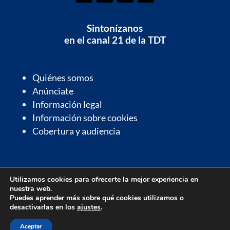
Sintonízanos
en el canal 21 de la TDT
Quiénes somos
Anúnciate
Información legal
Información sobre cookies
Cobertura y audiencia
Información de interés
Utilizamos cookies para ofrecerte la mejor experiencia en
Contactos de interés
nuestra web.
Farmacias de guardia
Puedes aprender más sobre qué cookies utilizamos o
desactivarlas en los
ajustes
.
Parrilla de programación
Aceptar