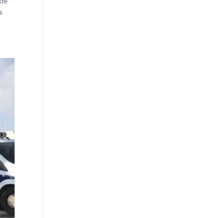
ste
s