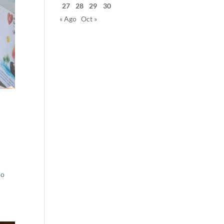
27
28
29
30
« Ago
Oct »
do