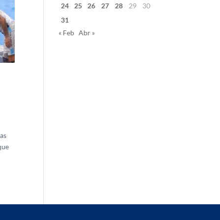
24
25
26
27
28
29
30
31
« Feb
Abr »
das
nque