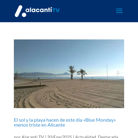
El sol y la playa hacen de este día «Blue Monday»
menos triste en Alicante
por
Alacanti TV
|
20/Ene/2025
|
Actualidad
,
Destacada
,