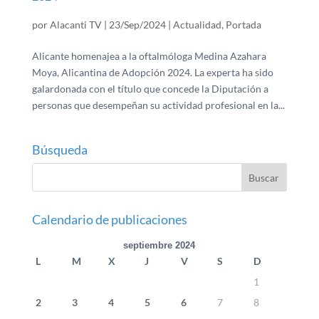
por
Alacanti TV
|
23/Sep/2024
|
Actualidad
,
Portada
Alicante homenajea a la oftalmóloga Medina Azahara
Moya, Alicantina de Adopción 2024. La experta ha sido
galardonada con el título que concede la Diputación a
personas que desempeñan su actividad profesional en la...
Búsqueda
Calendario de publicaciones
septiembre 2024
L
M
X
J
V
S
D
1
2
3
4
5
6
7
8