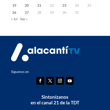
19
20
21
22
23
24
25
26
27
28
29
30
31
« Jul
Sep »
Síguenos en
Sintonízanos
en el canal 21 de la TDT