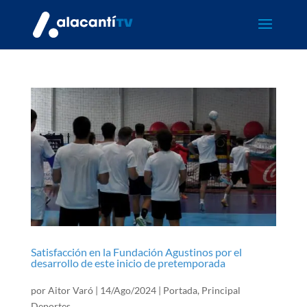
Satisfacción en la Fundación Agustinos por el
desarrollo de este inicio de pretemporada
por
Aitor Varó
|
14/Ago/2024
|
Portada
,
Principal
Deportes