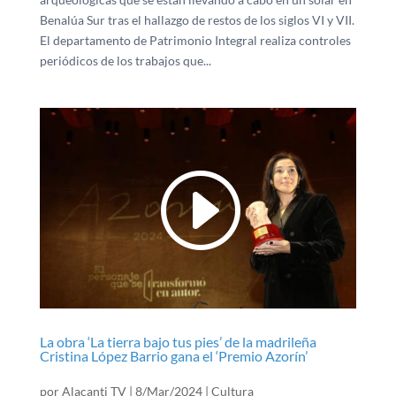
Benalúa Sur tras el hallazgo de restos de los siglos VI y VII.
El departamento de Patrimonio Integral realiza controles
periódicos de los trabajos que...
La obra ‘La tierra bajo tus pies’ de la madrileña
Cristina López Barrio gana el ‘Premio Azorín’
por
Alacanti TV
|
8/Mar/2024
|
Cultura