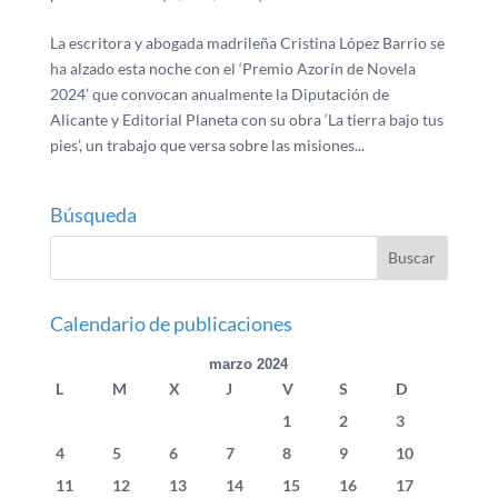
La escritora y abogada madrileña Cristina López Barrio se
ha alzado esta noche con el ‘Premio Azorín de Novela
2024’ que convocan anualmente la Diputación de
Alicante y Editorial Planeta con su obra ‘La tierra bajo tus
pies’, un trabajo que versa sobre las misiones...
Búsqueda
Calendario de publicaciones
marzo 2024
L
M
X
J
V
S
D
1
2
3
4
5
6
7
8
9
10
11
12
13
14
15
16
17