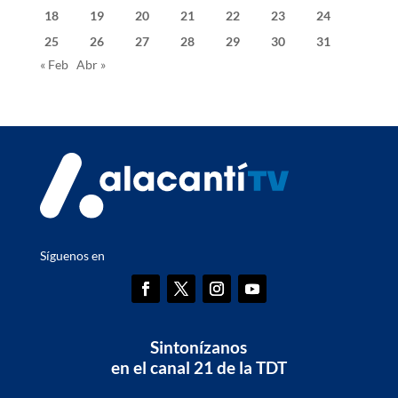
18
19
20
21
22
23
24
25
26
27
28
29
30
31
« Feb
Abr »
Síguenos en
Sintonízanos
en el canal 21 de la TDT