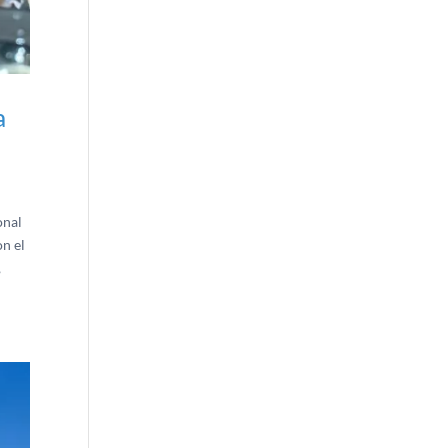
a
onal
on el
,