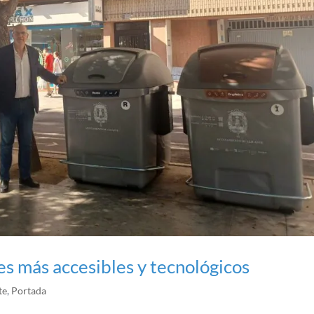
s más accesibles y tecnológicos
te
,
Portada