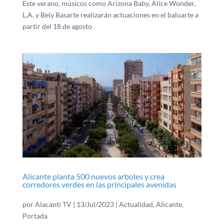
Este verano, músicos como Arizona Baby, Alice Wonder,
L.A. y Bely Basarte realizarán actuaciones en el baluarte a
partir del 18 de agosto
Alicante planta 500 nuevos arboles y crea
corredores verdes en las principales avenidas
por
Alacanti TV
|
13/Jul/2023
|
Actualidad
,
Alicante
,
Portada