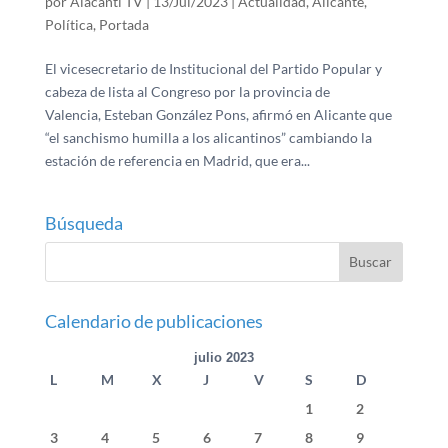
por
Alacanti TV
|
13/Jul/2023
|
Actualidad
,
Alicante
,
Política
,
Portada
El vicesecretario de Institucional del Partido Popular y
cabeza de lista al Congreso por la provincia de
Valencia, Esteban González Pons, afirmó en Alicante que
“el sanchismo humilla a los alicantinos” cambiando la
estación de referencia en Madrid, que era...
Búsqueda
Calendario de publicaciones
julio 2023
L
M
X
J
V
S
D
1
2
3
4
5
6
7
8
9