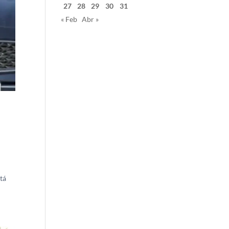
27
28
29
30
31
« Feb
Abr »
stá