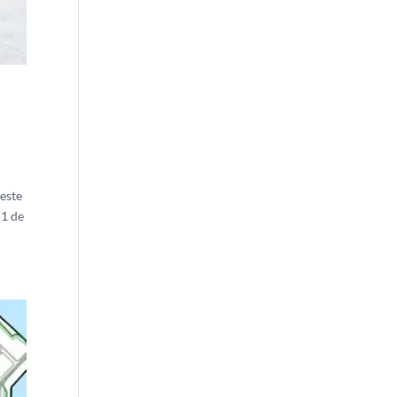
este
 1 de