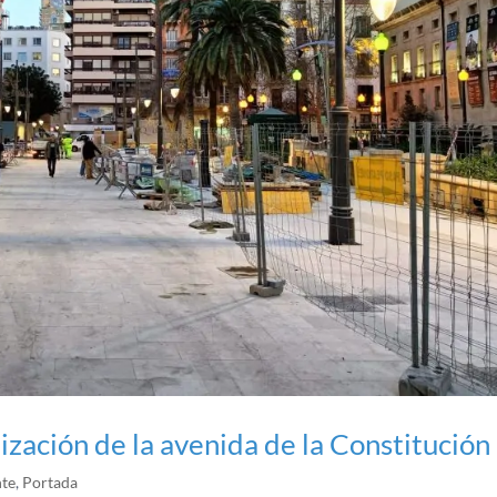
ización de la avenida de la Constitución
nte
,
Portada