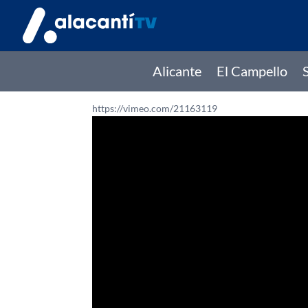
Alicante
El Campello
https://vimeo.com/21163119