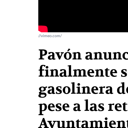
//vimeo.com/
Pavón anunc
finalmente s
gasolinera d
pese a las re
Ayuntamien