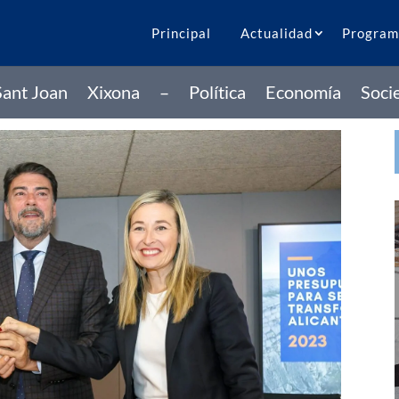
Principal
Actualidad
Program
Sant Joan
Xixona
–
Política
Economía
Soci