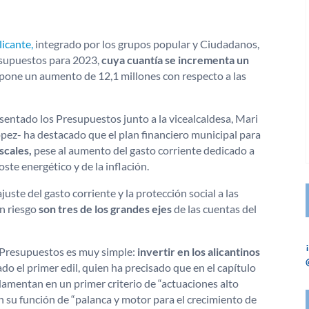
icante,
integrado por los grupos popular y Ciudadanos,
esupuestos para 2023,
cuya cuantía se incrementa un
upone un aumento de 12,1 millones con respecto a las
sentado los Presupuestos junto a la vicealcaldesa, Mari
ópez- ha destacado que el plan financiero municipal para
iscales,
pese al aumento del gasto corriente dedicado a
oste energético y de la inflación.
juste del gasto corriente y la protección social a las
en riesgo
son tres de los grandes ejes
de las cuentas del
s Presupuestos es muy simple:
invertir en los alicantinos
o el primer edil, quien ha precisado que en el capítulo
damentan en un primer criterio de “actuaciones alto
en su función de “palanca y motor para el crecimiento de