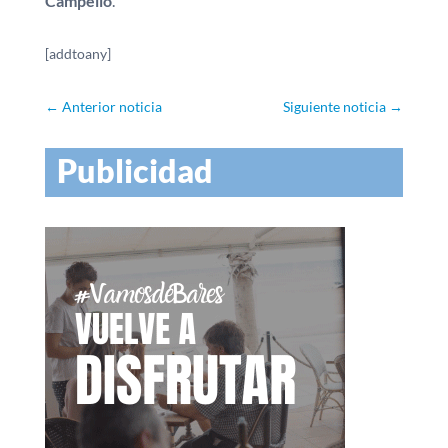
Campello
.
[addtoany]
←
Anterior noticia
Siguiente noticia
→
Publicidad