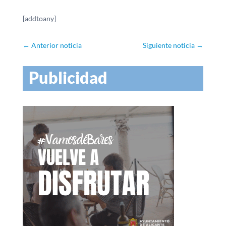
[addtoany]
←
Anterior noticia
Siguiente noticia
→
Publicidad