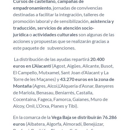
Cursos de castellano, campañas de
empadronamiento
, jornadas de convivencias
destinadas a facilitar la integración, talleres de
promoción laboral y de sensibilización,
asistencia y
traducción, servicios de atención socio-
jurídica
o
actividades culturales
son algunas de las
acciones y propuestas que se realizarán gracias a
este paquete de subvenciones.
La distribución de las ayudas repartirá
20.400
euros en L’Alacantí
(Agost, Aigües, Alicante, Busot,
El Campello, Mutxamel, Sant Joan d’Alacant y La
Torre de les Maçanes) y
43.270 euros en la zona de
Montaña
(Agres, Alcoi,L’Alqueria d’Asnar, Banyeres
de Mariola, Benasau, Beniarrés, Castalla,
Cocentaina, Fageca, Famorca, Gaianes, Muro de
Alcoy, Onil, L’Orxa, Planes y Tibi).
En la comarca de la
Vega Baja se distribuirán 76.286
euros
(Albatera, Algorfa, Almoradí, Benejúzar,