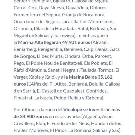
Benferri, Benijófar, Bigastro, Callosa de Segura,
Catral, Cox, Daya Nueva, Daya Vieja, Dolores,
Formentera del Segura, Granja de Rocamora,
Guardamar del Segura, Jacarilla, Los Montesinos,
Orihuela, Pilar de la Horadada, Rafal, Redován, San
Miguel de Salinas y Torrevieja), mientras que a
la
Marina Alta llegarán 49.901 euros
(Alcalalí,
Beniarbeig, Benigembla, Benimeli, Calp, Denia, Gata
de Gorgos, Llíber, Murla, Ondara, Orba, Parcent,
Pego, El Poble Nou de Benitatxell, Els Poblets, El
Ràfol d’Almúnia, Sanet i Negrals, Teulada, Tormos, El
Verger, Xàbia y Xaló), y a
la Marina Baixa 35.162
euros
(L’Alfàs del Pi, Altea, Beniardá, Bolulla, Callosa
d’en Sarrià, El Castell de Guadalest, Confrides,
Finestrat, La Nucia, Polop, Relleu y Tàrbena).
Por último, a la zona del
Vinalopó se invertirán más
de 34.900 euros
en estas ayudas(Algueña, Aspe,
Crevillent, Elda, El Fondó de les Neus, Hondón de los
Frailes, Monòver, El Pinós, La Romana, Salinas y Sax).