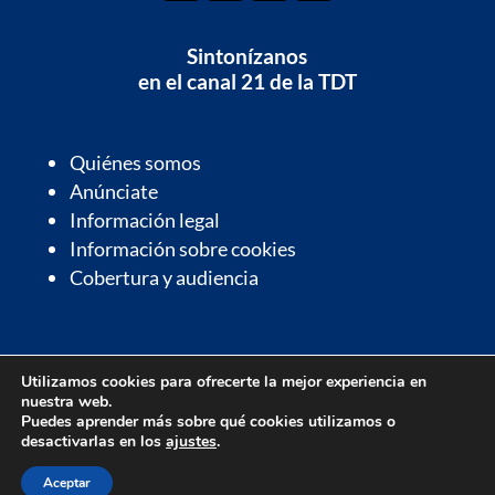
Sintonízanos
en el canal 21 de la TDT
Quiénes somos
Anúnciate
Información legal
Información sobre cookies
Cobertura y audiencia
Información de interés
Utilizamos cookies para ofrecerte la mejor experiencia en
Contactos de interés
nuestra web.
Farmacias de guardia
Puedes aprender más sobre qué cookies utilizamos o
desactivarlas en los
ajustes
.
Parrilla de programación
Aceptar