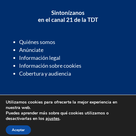
Sintonízanos
en el canal 21 de la TDT
Quiénes somos
Anúnciate
Información legal
Información sobre cookies
Cobertura y audiencia
Información de interés
Utilizamos cookies para ofrecerte la mejor experiencia en
Contactos de interés
nuestra web.
Farmacias de guardia
Puedes aprender más sobre qué cookies utilizamos o
desactivarlas en los
ajustes
.
Parrilla de programación
Aceptar