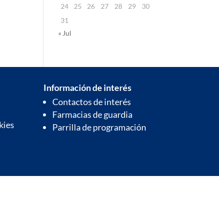
24
25
26
27
28
29
30
31
« Jul
Información de interés
Contactos de interés
Farmacias de guardia
kies
Parrilla de programación