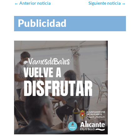
←
Anterior noticia
Siguiente noticia
→
Publicidad