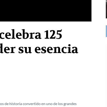
celebra 125
der su esencia
s de historia convertido en uno de los grandes