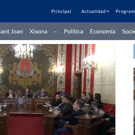
Principal
Actualidad
Program
Sant Joan
Xixona
–
Política
Economía
Soci