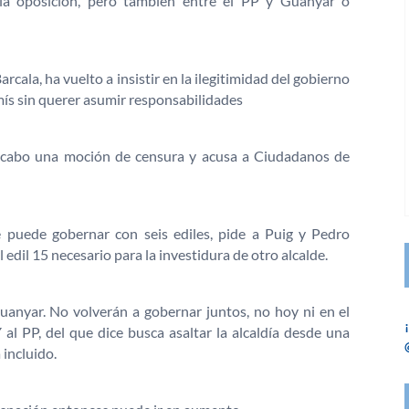
la oposición, pero también entre el PP y Guanyar o
arcala, ha vuelto a insistir en la ilegitimidad del gobierno
mís sin querer asumir responsabilidades
a cabo una moción de censura y acusa a Ciudadanos de
 puede gobernar con seis ediles, pide a Puig y Pedro
 edil 15 necesario para la investidura de otro alcalde.
uanyar. No volverán a gobernar juntos, no hoy ni en el
al PP, del que dice busca asaltar la alcaldía desde una
 incluido.