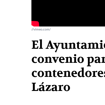
//vimeo.com/
El Ayuntami
convenio pa
contenedores
Lázaro