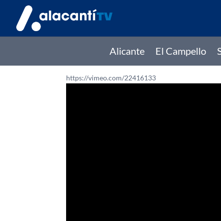
Alicante
El Campello
https://vimeo.com/22416133