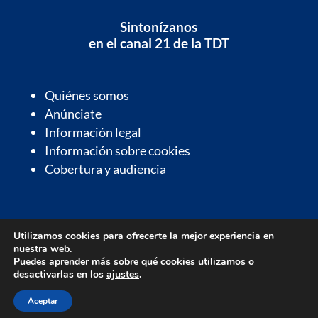
Sintonízanos
en el canal 21 de la TDT
Quiénes somos
Anúnciate
Información legal
Información sobre cookies
Cobertura y audiencia
Información de interés
Utilizamos cookies para ofrecerte la mejor experiencia en
Contactos de interés
nuestra web.
Farmacias de guardia
Puedes aprender más sobre qué cookies utilizamos o
desactivarlas en los
ajustes
.
Parrilla de programación
Aceptar