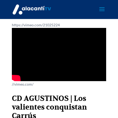
https://vimeo.com/21025224
//vimeo.com/
CD AGUSTINOS | Los
valientes conquistan
Carrús