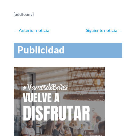
[addtoany]
←
Anterior noticia
Siguiente noticia
→
Publicidad