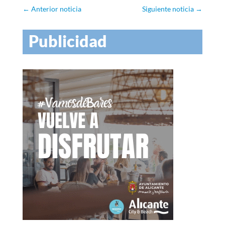
←
Anterior noticia
Siguiente noticia
→
Publicidad