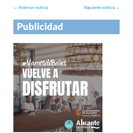
←
Anterior noticia
Siguiente noticia
→
Publicidad