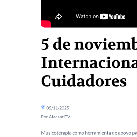
5 de noviemb
Internaciona
Cuidadores
05/11/2025
Por AlacantiTV
Musicoterapia como herramienta de apoyo para