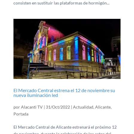
consisten en sustituir las plataformas de hormigón...
El Mercado Central estrena el 12 de noviembre su
nueva iluminación led
por
Alacanti TV
|
31/Oct/2022
|
Actualidad
,
Alicante
,
Portada
El Mercado Central de Alicante estrenará el próximo 12
de noviembre, durante la celebración de los actos del