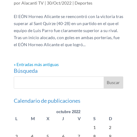
por
Alacanti TV
|
30/Oct/2022
|
Deportes
El EÓN Horneo Alicante se reencontró con la victoria tras
superar al Sant Quirze (40-28) en un partido en el que el
equipo de Luis Parro fue claramente superior a su rival.
Tras un inicio alocado, con goles en ambas porterías, fue
el EÓN Horneo Alicante el que logró...
« Entradas más antiguas
Búsqueda
Calendario de publicaciones
octubre 2022
L
M
X
J
V
S
D
1
2
3
4
5
6
7
8
9