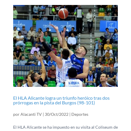
El HLA Alicante logra un triunfo heróico tras dos
prórrogas en la pista del Burgos (98-101)
por
Alacanti TV
|
30/Oct/2022
|
Deportes
El HLA Alicante se ha impuesto en su visita al Coliseum de